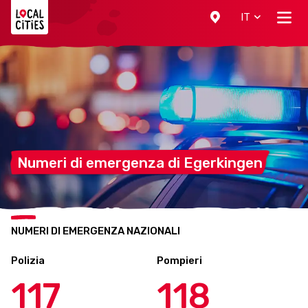
Localcities
IT
Numeri di emergenza di
Egerkingen
NUMERI DI EMERGENZA NAZIONALI
Polizia
Pompieri
117
118