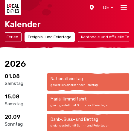
Localcities
DE
Kalender
Ferien
Ereignis- und Feiertage
Kantonale und offizielle Ter
2026
01.08
Nationalfeiertag
Samstag
gesetzlich anerkannter Feiertag
15.08
Mariä Himmelfahrt
Samstag
gleichgestellt mit Sonn- und Feiertagen
20.09
Dank-, Buss- und Bettag
Sonntag
gleichgestellt mit Sonn- und Feiertagen