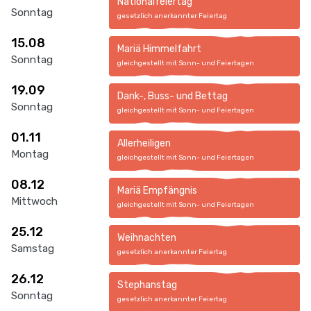
Nationalfeiertag
Sonntag
gesetzlich anerkannter Feiertag
15.08
Mariä Himmelfahrt
Sonntag
gleichgestellt mit Sonn- und Feiertagen
19.09
Dank-, Buss- und Bettag
Sonntag
gleichgestellt mit Sonn- und Feiertagen
01.11
Allerheiligen
Montag
gleichgestellt mit Sonn- und Feiertagen
08.12
Mariä Empfängnis
Mittwoch
gleichgestellt mit Sonn- und Feiertagen
25.12
Weihnachten
Samstag
gesetzlich anerkannter Feiertag
26.12
Stephanstag
Sonntag
gesetzlich anerkannter Feiertag