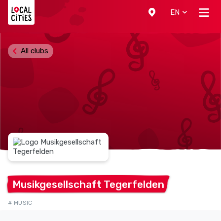
Localcities
EN
All clubs
Musikgesellschaft
Tegerfelden
# MUSIC