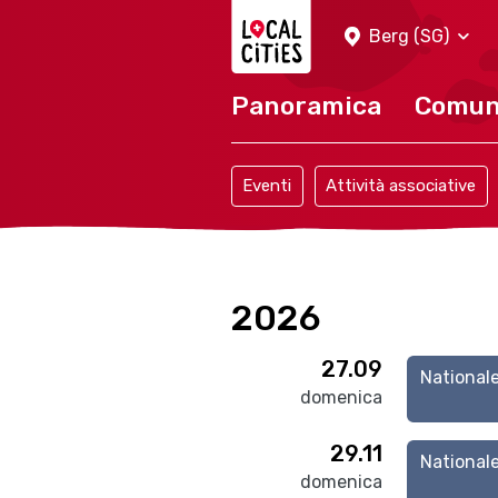
Localcities
Berg (SG)
Panoramica
Comu
Eventi
Attività associative
2026
27.09
National
domenica
29.11
National
domenica