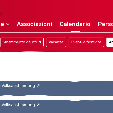
ne
Associazioni
Calendario
Perso
Smaltimento dei rifiuti
Vacanze
Eventi e festività
Ap
e Volksabstimmung
e Volksabstimmung