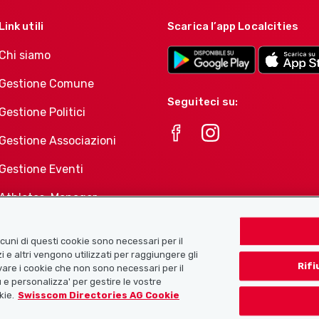
Link utili
Scarica l’app Localcities
Chi siamo
Gestione Comune
Seguiteci su:
Gestione Politici
Gestione Associazioni
Gestione Eventi
Athletes-Manager
Portafoglio di prodotti
Associazioni
Alcuni di questi cookie sono necessari per il
i e altri vengono utilizzati per raggiungere gli
Rifi
tivare i cookie che non sono necessari per il
 e personalizza' per gestire le vostre
kie.
Swisscom Directories AG Cookie