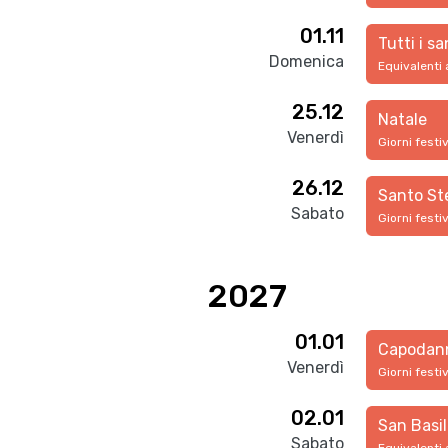
01.11
Tutti i sa
Domenica
Equivalenti 
25.12
Natale
Venerdì
Giorni festi
26.12
Santo St
Sabato
Giorni festi
2027
01.01
Capodan
Venerdì
Giorni festi
02.01
San Basil
Sabato