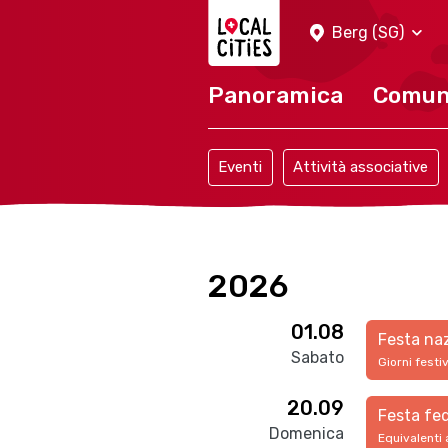
Localcities
Berg (SG)
Panoramica
Comu
Eventi
Attività associative
2026
01.08
Festa na
Sabato
Giorni festi
20.09
Festa fed
Domenica
Equivalenti 