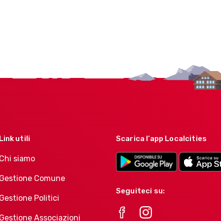
Link utili
Scarica l’app Localcities
Chi siamo
Gestione Comune
Seguiteci su:
Gestione Politici
Gestione Associazioni