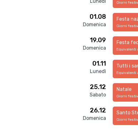
Lunedì
Giorni festi
01.08
Festa na
Domenica
Giorni festi
19.09
Festa fed
Domenica
Equivalenti 
01.11
Tutti i sa
Lunedì
Equivalenti 
25.12
Natale
Sabato
Giorni festi
26.12
Santo St
Domenica
Giorni festi