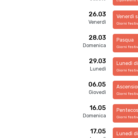
Equivalenti 
26.03
Venerdì 
Venerdì
Giorni festi
28.03
Pasqua
Domenica
Giorni festi
29.03
Lunedì d
Lunedì
Giorni festi
06.05
Ascensio
Giovedì
Giorni festi
16.05
Pentecos
Domenica
Giorni festi
17.05
Lunedì d