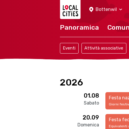
Localcities
Bottenwil
Panoramica
Comu
Eventi
Attività associative
2026
01.08
Festa na
Sabato
Giorni festi
20.09
Festa fed
Domenica
Equivalenti 