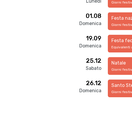
Lunedì
Giorni festi
01.08
Festa na
Domenica
Giorni festi
19.09
Festa fed
Domenica
Equivalenti 
25.12
Natale
Sabato
Giorni festi
26.12
Santo St
Domenica
Giorni festi