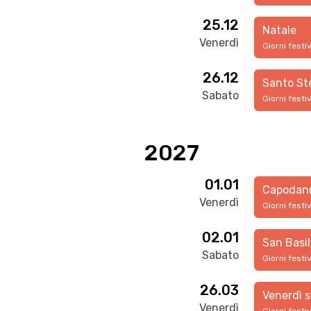
25.12
Natale
Venerdì
Giorni festi
26.12
Santo St
Sabato
Giorni festi
2027
01.01
Capodan
Venerdì
Giorni festi
02.01
San Basil
Sabato
Giorni festi
26.03
Venerdì 
Venerdì