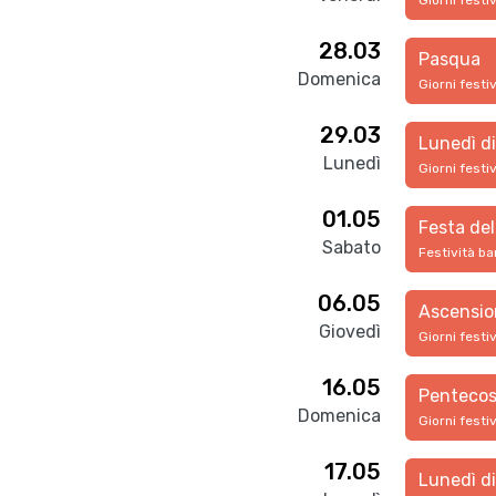
Giorni festi
28.03
Pasqua
Domenica
Giorni festi
29.03
Lunedì d
Lunedì
Giorni festi
01.05
Festa del
Sabato
Festività ba
06.05
Ascensio
Giovedì
Giorni festi
16.05
Pentecos
Domenica
Giorni festi
17.05
Lunedì d