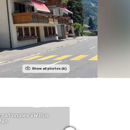
Show all photos (6)
rnationales VW Bus
4th International 
fen
Meeting