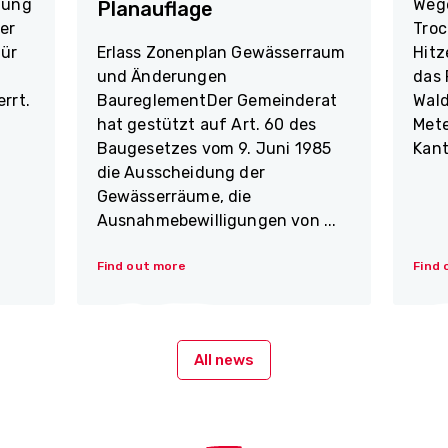
dung
Weg
Planauflage
er
Troc
für
Erlass Zonenplan Gewässerraum
Hitz
und Änderungen
das 
rrt.
BaureglementDer Gemeinderat
Wald
hat gestützt auf Art. 60 des
Mete
.
Baugesetzes vom 9. Juni 1985
Kant
die Ausscheidung der
Gewässerräume, die
Ausnahmebewilligungen von ...
Find out more
Find 
All news